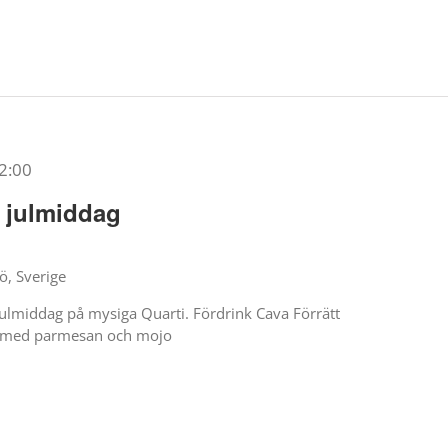
2:00
r julmiddag
ö, Sverige
 julmiddag på mysiga Quarti. Fördrink Cava Förrätt
s med parmesan och mojo