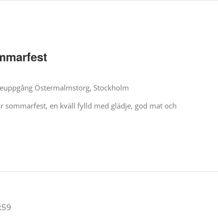
mmarfest
aneuppgång Östermalmstorg, Stockholm
 vår sommarfest, en kväll fylld med glädje, god mat och
:59