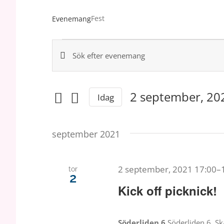
Fest
Evenemang
Evenemang
Ange
Evenemang
nyckelord.
Sök
Search
efter
2 september, 20
Evenemang
Idag
and
efter
Välj
nyckelord.
datum.
Views
september 2021
Navigation
2 september, 2021 17:00
–
tor
2
Kick off picknick!
Söderliden 6
Söderliden 6, Sk