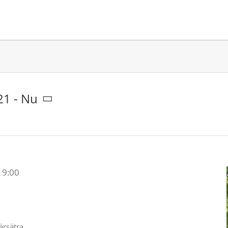
21
 - 
Nu
19:00
ärsätra