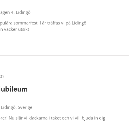
ägen 4, Lidingö
pulära sommarfest! I år träffas vi på Lidingö
n vacker utsikt
30
 jubileum
Lidingö, Sverige
er! Nu slår vi klackarna i taket och vi vill bjuda in dig