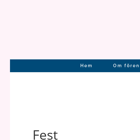
Fortsätt
till
innehållet
Hem
Om fören
Fest