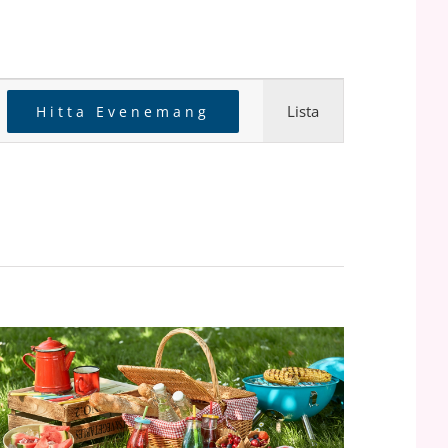
Evenemang
Lista
Hitta Evenemang
vynavigerin