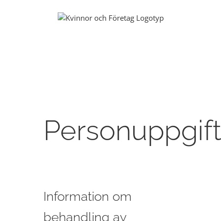
Fortsätt
till
innehållet
Personuppgift
Information om
behandling av