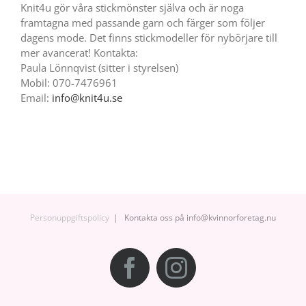
Knit4u gör våra stickmönster själva och är noga
framtagna med passande garn och färger som följer
dagens mode. Det finns stickmodeller för nybörjare till
mer avancerat! Kontakta:
Paula Lönnqvist (sitter i styrelsen)
Mobil: 070-7476961
Email:
info@knit4u.se
Personuppgiftspolicy
| Kontakta oss på info@kvinnorforetag.nu
Facebook
Instagram