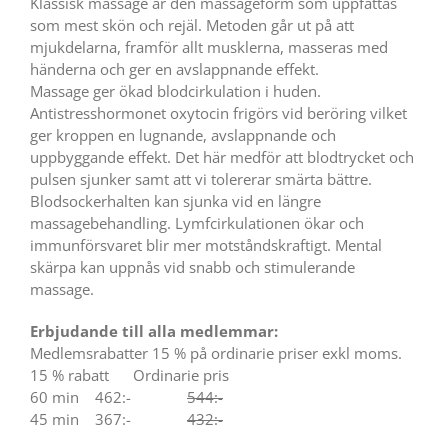
Klassisk massage är den massageform som uppfattas
som mest skön och rejäl. Metoden går ut på att
mjukdelarna, framför allt musklerna, masseras med
händerna och ger en avslappnande effekt.
Massage ger ökad blodcirkulation i huden.
Antistresshormonet oxytocin frigörs vid beröring vilket
ger kroppen en lugnande, avslappnande och
uppbyggande effekt. Det här medför att blodtrycket och
pulsen sjunker samt att vi tolererar smärta bättre.
Blodsockerhalten kan sjunka vid en längre
massagebehandling. Lymfcirkulationen ökar och
immunförsvaret blir mer motståndskraftigt. Mental
skärpa kan uppnås vid snabb och stimulerande
massage.
Erbjudande till alla medlemmar:
Medlemsrabatter 15 % på ordinarie priser exkl moms.
15 % rabatt Ordinarie pris
60 min 462:-
544:-
45 min 367:-
432:-