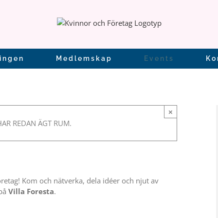
ingen
Medlemskap
Events
Ko
 Kvinnor & Företag
×
AR REDAN ÄGT RUM.
0
etag! Kom och nätverka, dela idéer och njut av
 på
Villa Foresta
.