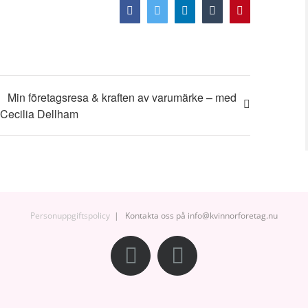
Facebook
Twitter
LinkedIn
Tumblr
Pinterest
Min företagsresa & kraften av varumärke – med
Cecilia Dellham
Personuppgiftspolicy
| Kontakta oss på info@kvinnorforetag.nu
Facebook
Instagram