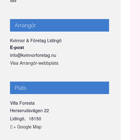
AW
Arrangör
Kvinnor & Företag Lidingö
E-post
info@kvinnorforetag.nu
Visa Arrangör-webbplats
Plats
Villa Foresta
Herserudsvägen 22
Lidingö
,
18150
+ Google Map