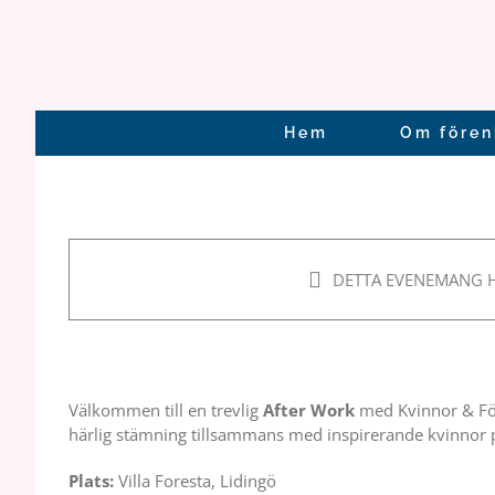
Fortsätt
till
innehållet
Hem
Om fören
Nätverkande & AW med
på Villa Foresta
DETTA EVENEMANG H
11 september, 2025 17:00
–
20:0
Välkommen till en trevlig
After Work
med Kvinnor & För
härlig stämning tillsammans med inspirerande kvinnor
Plats:
Villa Foresta, Lidingö