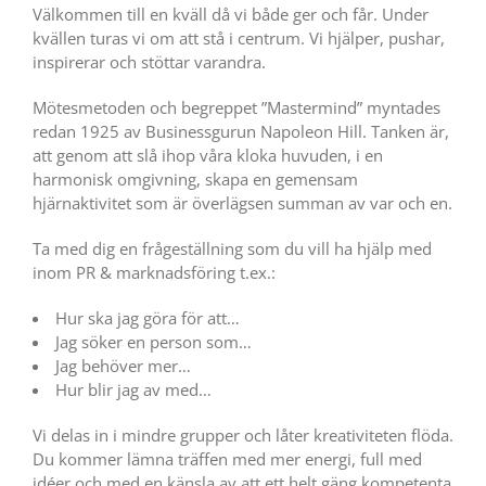
Välkommen till en kväll då vi både ger och får. Under
kvällen turas vi om att stå i centrum. Vi hjälper, pushar,
inspirerar och stöttar varandra.
Mötesmetoden och begreppet ”Mastermind” myntades
redan 1925 av Businessgurun Napoleon Hill. Tanken är,
att genom att slå ihop våra kloka huvuden, i en
harmonisk omgivning, skapa en gemensam
hjärnaktivitet som är överlägsen summan av var och en.
Ta med dig en frågeställning som du vill ha hjälp med
inom PR & marknadsföring t.ex.:
Hur ska jag göra för att…
Jag söker en person som…
Jag behöver mer…
Hur blir jag av med…
Vi delas in i mindre grupper och låter kreativiteten flöda.
Du kommer lämna träffen med mer energi, full med
idéer och med en känsla av att ett helt gäng kompetenta