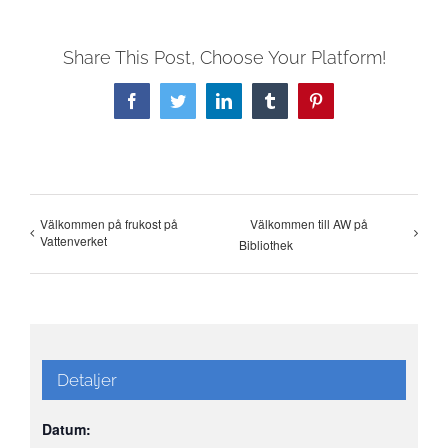
Share This Post, Choose Your Platform!
Facebook
Twitter
LinkedIn
Tumblr
Pinterest
Välkommen på frukost på
Välkommen till AW på
Vattenverket
Bibliothek
Detaljer
Datum: