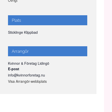
Övrigt
Plats
Sticklinge Klippbad
Arrangör
Kvinnor & Företag Lidingö
E-post
info@kvinnorforetag.nu
Visa Arrangör-webbplats