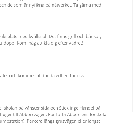
ch de som är nyfikna på nätverket. Ta gärna med
kiksplats med kvällssol. Det finns grill och bänkar,
t dopp. Kom ihåg att klä dig efter vädret!
vitet och kommer att tända grillen för oss.
bi skolan på vänster sida och Sticklinge Handel på
a höger till Abborrvägen, kör förbi Abborrens förskola
Pumpstation). Parkera längs grusvägen eller längst