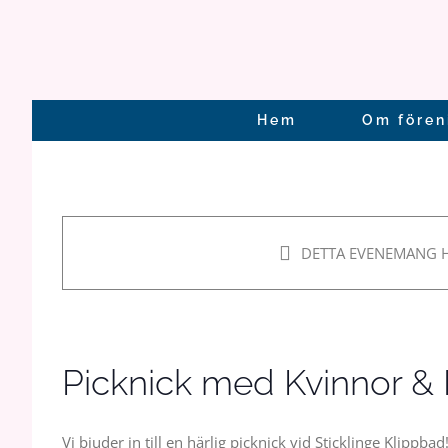
Fortsätt
till
innehållet
Hem
Om fören
Välkommen på picknick 
Klippbad
DETTA EVENEMANG H
27 juni, 2024 18:30
–
22:00
Picknick med Kvinnor &
Vi bjuder in till en härlig picknick vid Sticklinge Klip