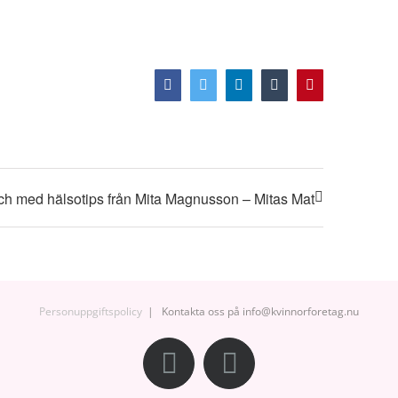
Facebook
Twitter
LinkedIn
Tumblr
Pinterest
h med hälsotips från Mita Magnusson – Mitas Mat
Personuppgiftspolicy
| Kontakta oss på info@kvinnorforetag.nu
Facebook
Instagram