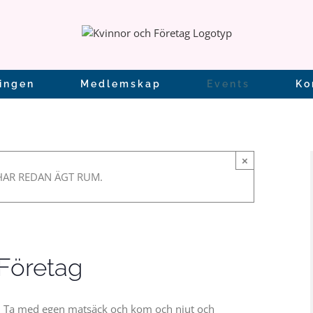
ingen
Medlemskap
Events
Ko
vid Sticklinge
×
AR REDAN ÄGT RUM.
 Företag
pbad! Ta med egen matsäck och kom och njut och